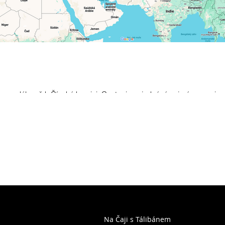
...a dále, až k Čínské hranici. Cestopis pojednává zejména o epizo
kdy jsem přejížděl tajuplný Afghánistán.
Na Čaji s Tálibánem