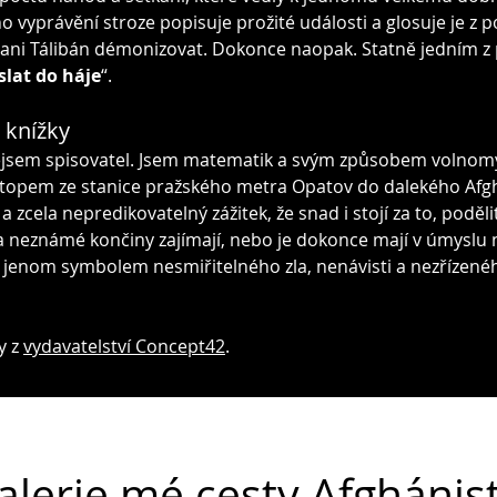
ho vyprávění stroze popisuje prožité události a glosuje je z
ani Tálibán démonizovat. Dokonce naopak. Statně jedním z po
slat do háje
“.
 knížky
ejsem spisovatel. Jsem matematik a svým způsobem volnom
stopem ze stanice pražského metra Opatov do dalekého Afgh
a zcela nepredikovatelný zážitek, že snad i stojí za to, poděli
a neznámé končiny zajímají, nebo je dokonce mají v úmyslu nav
a jenom symbolem nesmiřitelného zla, nenávisti a nezřízeného
y z
vydavatelství Concept42
.
alerie mé cesty Afgháni