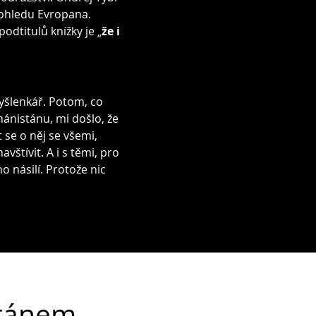
 pohledu Evropana.
dtitulů knížky je „
že i
yšlenkář. Potom, co
ánistánu, mi došlo, že
t se o něj se všemi,
štívit. A i s těmi, pro
 násilí. Protože nic
stánem