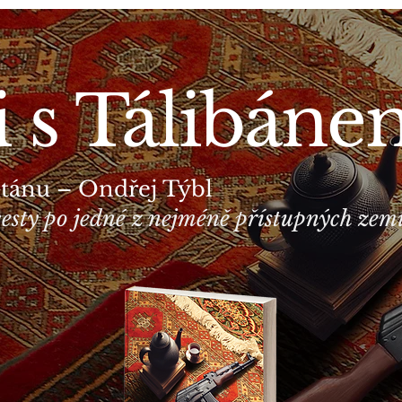
i s Tálibán
stánu – Ondřej Týbl
cesty po jedné z nejméně přístupných zemí