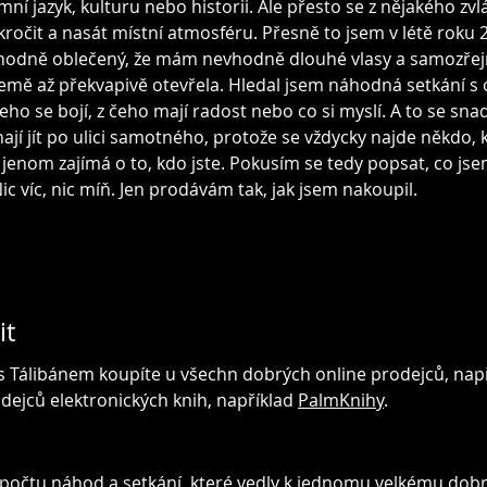
amní jazyk, kulturu nebo historii. Ale přesto se z nějakého z
ročit a nasát místní atmosféru. Přesně to jsem v létě roku 2
nevhodně oblečený, že mám nevhodně dlouhé vlasy a samozře
země až překvapivě otevřela. Hledal jsem náhodná setkání s 
, čeho se bojí, z čeho mají radost nebo co si myslí. A to se s
ají jít po ulici samotného, protože se vždycky najde někdo, 
jenom zajímá o to, kdo jste. Pokusím se tedy popsat, co jsem 
Nic víc, nic míň. Jen prodávám tak, jak jsem nakoupil.
it
 s Tálibánem koupíte u všechn dobrých online prodejců, nap
dejců elektronických knih, například
PalmKnihy
.
počtu náhod a setkání, které vedly k jednomu velkému dobr