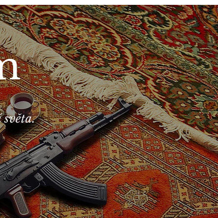
em
 světa.