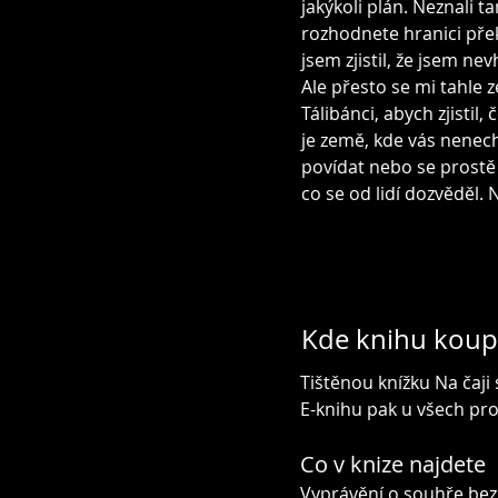
jakýkoli plán. Neznali t
rozhodnete hranici přek
jsem zjistil, že jsem 
Ale přesto se mi tahle 
Tálibánci, abych zjistil
je země, kde vás nenech
povídat nebo se prostě 
co se od lidí dozvěděl. 
Kde knihu koup
Tištěnou knížku Na čaji
E-knihu pak u všech pro
Co v knize najdete
Vyprávění o souhře bez