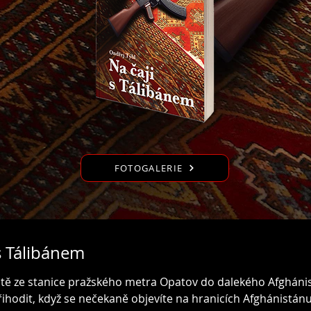
FOTOGALERIE
 s Tálibánem
estě ze stanice pražského metra Opatov do dalekého Afgháni
hodit, když se nečekaně objevíte na hranicích Afghánistánu,