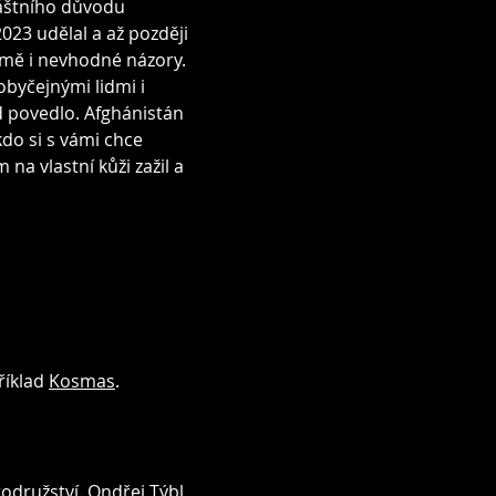
vláštního důvodu
023 udělal a až později
jmě i nevhodné názory.
obyčejnými lidmi i
nad povedlo. Afghánistán
kdo si s vámi chce
na vlastní kůži zažil a
říklad
Kosmas
.
odružství. Ondřej Týbl